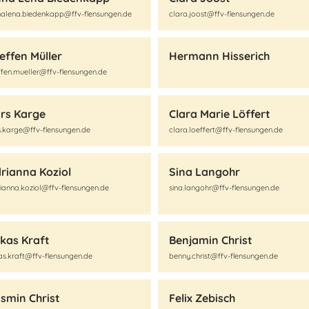
alena.biedenkapp@ffv-flensungen.de
clara.joost@ffv-flensungen.de
effen Müller
Hermann Hisserich
ffen.mueller@ffv-flensungen.de
rs Karge
Clara Marie Löffert
s.karge@ffv-flensungen.de
clara.loeffert@ffv-flensungen.de
rianna Koziol
Sina Langohr
ianna.koziol@ffv-flensungen.de
sina.langohr@ffv-flensungen.de
kas Kraft
Benjamin Christ
as.kraft@ffv-flensungen.de
benny.christ@ffv-flensungen.de
smin Christ
Felix Zebisch