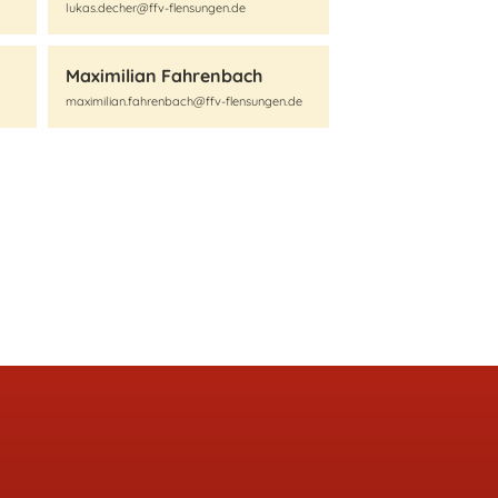
lukas.decher@ffv-flensungen.de
Maximilian Fahrenbach
maximilian.fahrenbach@ffv-flensungen.de