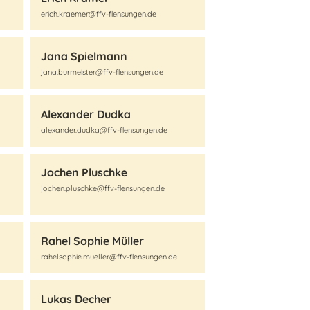
erich.kraemer@ffv-flensungen.de
Jana Spielmann
jana.burmeister@ffv-flensungen.de
Alexander Dudka
alexander.dudka@ffv-flensungen.de
Jochen Pluschke
jochen.pluschke@ffv-flensungen.de
Rahel Sophie Müller
rahelsophie.mueller@ffv-flensungen.de
Lukas Decher