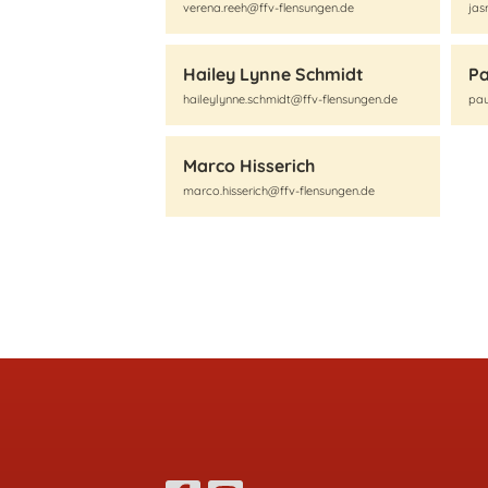
verena.reeh@ffv-flensungen.de
jas
Hailey Lynne Schmidt
Pa
haileylynne.schmidt@ffv-flensungen.de
pau
Marco Hisserich
marco.hisserich@ffv-flensungen.de