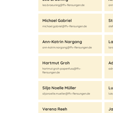
lea.braeuning@ffv-flensungen.de
ann
Michael Gabriel
St
michael.gabriel@ffv-flensungen.de
ste
Ann-Katrin Nargang
La
ann-katrin.nargang@ffv-flensungen.de
lar
Hartmut Groh
Ad
hartmut.groh-papenfuss@ffv-
adr
flensungen.de
Silja Noelle Müller
Lu
siljanoelle.mueller@ffv-flensungen.de
luk
Verena Reeh
Ja