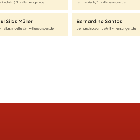
min.christ@ffv-flensungen.de
felix.zebisch@ffv-flensungen.de
ul Silas Müller
Bernardino Santos
l_silas.mueller@ffv-flensungen.de
bernardino.santos@ffv-flensungen.de