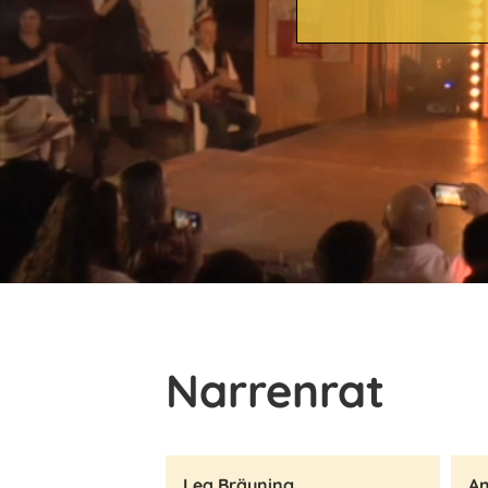
Narrenrat
Lea Bräuning
A