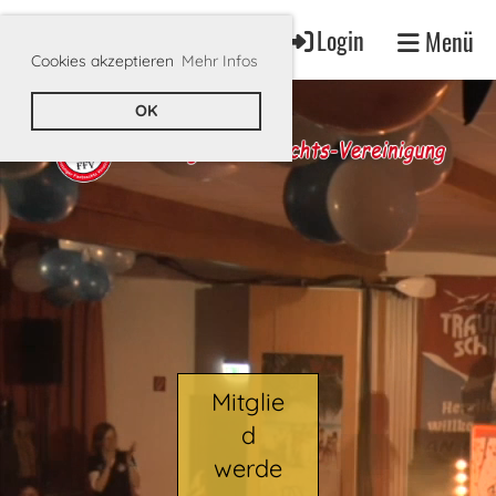
Login
Menü
Cookies akzeptieren
Mehr Infos
OK
Mitglie
d
werde